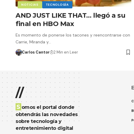
NOTICIAS
TECNOLOGÍA
AND JUST LIKE THAT… llegó a su
final en HBO Max
Es momento de ponerse los tacones y reencontrarse con
Carrie, Miranda y…
Carlos Cantor
2 Min en Leer
E
//
C
S
omos el portal donde
B
obtendrás las novedades
P
sobre tecnología y
entretenimiento digital