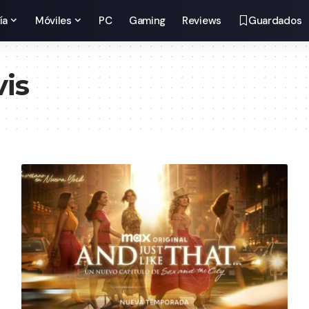
ía
Móviles
PC
Gaming
Reviews
Guardados
vis