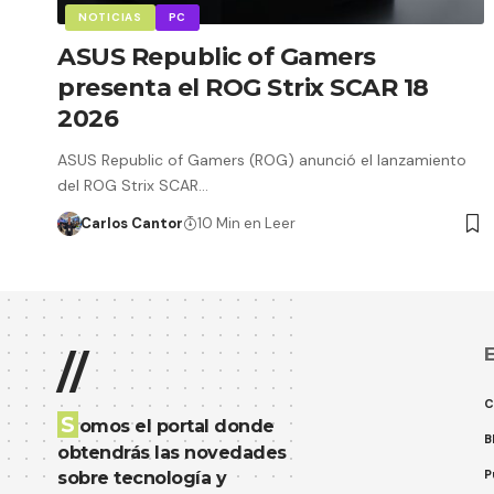
NOTICIAS
PC
ASUS Republic of Gamers
presenta el ROG Strix SCAR 18
2026
ASUS Republic of Gamers (ROG) anunció el lanzamiento
del ROG Strix SCAR…
Carlos Cantor
10 Min en Leer
E
//
C
S
omos el portal donde
B
obtendrás las novedades
P
sobre tecnología y