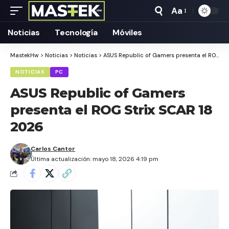
Aa
Tamaño
Texto
Noticias
Tecnología
Móviles
MastekHw
>
Noticias
>
Noticias
>
ASUS Republic of Gamers presenta el ROG Strix SCAR 18 2026
NOTICIAS
PC
ASUS Republic of Gamers
presenta el ROG Strix SCAR 18
2026
Carlos Cantor
Última actualización: mayo 18, 2026 4:19 pm