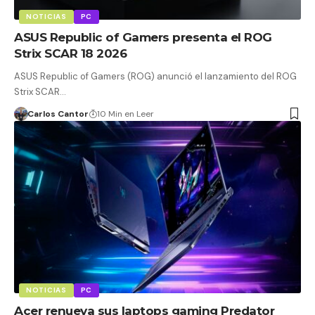
NOTICIAS
PC
ASUS Republic of Gamers presenta el ROG
Strix SCAR 18 2026
ASUS Republic of Gamers (ROG) anunció el lanzamiento del ROG
Strix SCAR…
Carlos Cantor
10 Min en Leer
NOTICIAS
PC
Acer renueva sus laptops gaming Predator