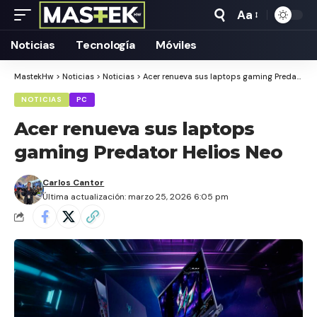
Aa
Tamaño
Texto
Noticias
Tecnología
Móviles
MastekHw
>
Noticias
>
Noticias
>
Acer renueva sus laptops gaming Predator Helios Neo
NOTICIAS
PC
Acer renueva sus laptops
gaming Predator Helios Neo
Carlos Cantor
Última actualización: marzo 25, 2026 6:05 pm