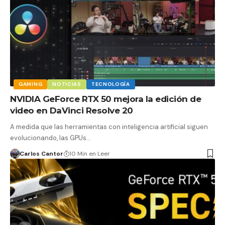
GAMING
NOTICIAS
TECNOLOGÍA
NVIDIA GeForce RTX 50 mejora la edición de
video en DaVinci Resolve 20
A medida que las herramientas con inteligencia artificial siguen
evolucionando, las GPUs…
Carlos Cantor
10 Min en Leer