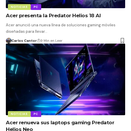
NOTICIAS
PC
Acer presenta la Predator Helios 18 AI
Acer anunció una nueva línea de soluciones gaming móviles
diseñadas para llevar…
Carlos Cantor
9 Min en Leer
NOTICIAS
PC
Acer renueva sus laptops gaming Predator
Helios Neo