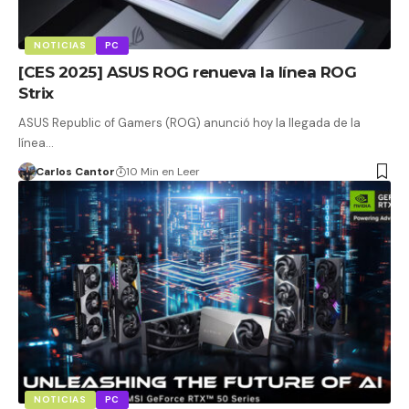
NOTICIAS
PC
[CES 2025] ASUS ROG renueva la línea ROG
Strix
ASUS Republic of Gamers (ROG) anunció hoy la llegada de la
línea…
Carlos Cantor
10 Min en Leer
NOTICIAS
PC