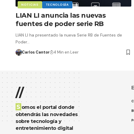
NOTICIAS
TECNOLOGÍA
LIAN LI anuncia las nuevas
fuentes de poder serie RB
LIAN LI ha presentado la nueva Serie RB de Fuentes de
Poder…
Carlos Cantor
4 Min en Leer
E
//
C
S
omos el portal donde
B
obtendrás las novedades
P
sobre tecnología y
entretenimiento digital