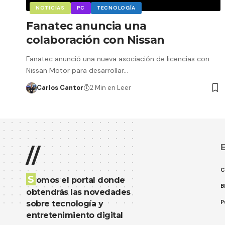
NOTICIAS
PC
TECNOLOGÍA
Fanatec anuncia una
colaboración con Nissan
Fanatec anunció una nueva asociación de licencias con
Nissan Motor para desarrollar…
Carlos Cantor
2 Min en Leer
E
//
C
S
omos el portal donde
B
obtendrás las novedades
P
sobre tecnología y
entretenimiento digital