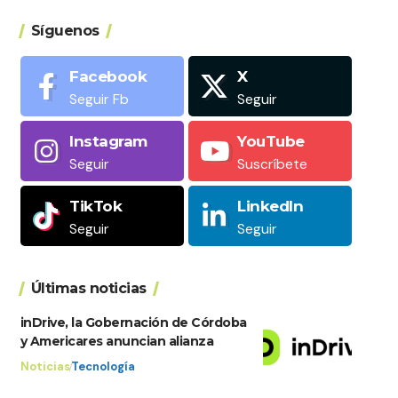
Síguenos
Facebook
X
Seguir Fb
Seguir
Instagram
YouTube
Seguir
Suscríbete
TikTok
LinkedIn
Seguir
Seguir
Últimas noticias
inDrive, la Gobernación de Córdoba
y Americares anuncian alianza
Noticias
Tecnología