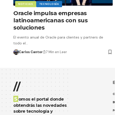
NOTICIAS
TECNOLOGÍA
Oracle impulsa empresas
latinoamericanas con sus
soluciones
El evento anual de Oracle para clientes y partners de
todo el…
Carlos Cantor
7 Min en Leer
E
//
C
S
omos el portal donde
B
obtendrás las novedades
P
sobre tecnología y