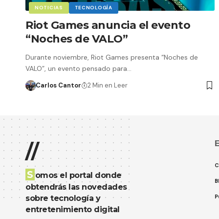
NOTICIAS
TECNOLOGÍA
Riot Games anuncia el evento
“Noches de VALO”
Durante noviembre, Riot Games presenta “Noches de
VALO”, un evento pensado para…
Carlos Cantor
2 Min en Leer
E
//
C
S
omos el portal donde
B
obtendrás las novedades
P
sobre tecnología y
entretenimiento digital