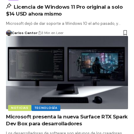
Licencia de Windows 11 Pro original a solo
$14 USD ahora mismo
Microsoft dejó de dar soporte a Windows 10 el año pasado, y…
Carlos Cantor
3 Min en Leer
NOTICIAS
TECNOLOGÍA
Microsoft presenta la nueva Surface RTX Spark
Dev Box para desarrolladores
Los desarrolladores de software son algunos de los creadores