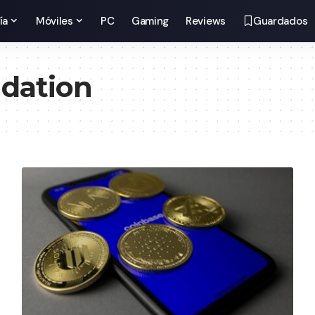
ía
Móviles
PC
Gaming
Reviews
Guardados
dation