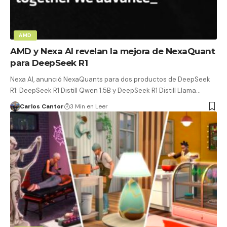
AMD
AMD y Nexa AI revelan la mejora de NexaQuant
para DeepSeek R1
Nexa AI, anunció NexaQuants para dos productos de DeepSeek
R1: DeepSeek R1 Distill Qwen 1.5B y DeepSeek R1 Distill Llama…
Carlos Cantor
3 Min en Leer