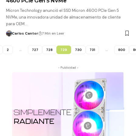
4600 PCIe Gen 5 NVMe
Micron Technology anunció el SSD Micron 4600 PCIe Gen 5
NVMe, una innovadora unidad de almacenamiento de cliente
para OEM…
Carlos Cantor
7 Min en Leer
2
…
727
728
729
730
731
…
800
8
- Publicidad -