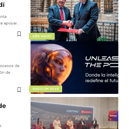
dí
unta
ra apoyar…
AÑO GAUDÍ
rocesos de
ión de
ANDICOM 2026
de
e