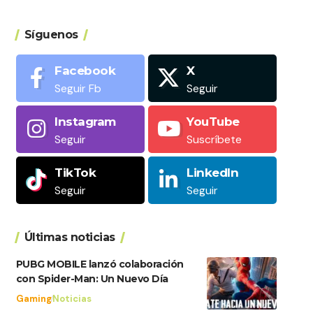
Síguenos
Facebook
X
Seguir Fb
Seguir
Instagram
YouTube
Seguir
Suscríbete
TikTok
LinkedIn
Seguir
Seguir
Últimas noticias
PUBG MOBILE lanzó colaboración
con Spider-Man: Un Nuevo Día
Gaming
Noticias