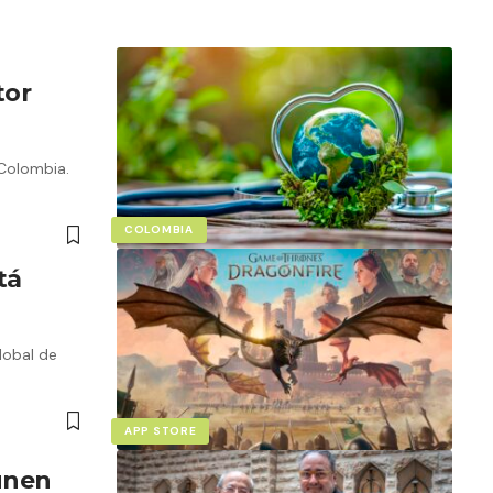
tor
Colombia.
COLOMBIA
tá
lobal de
APP STORE
 unen