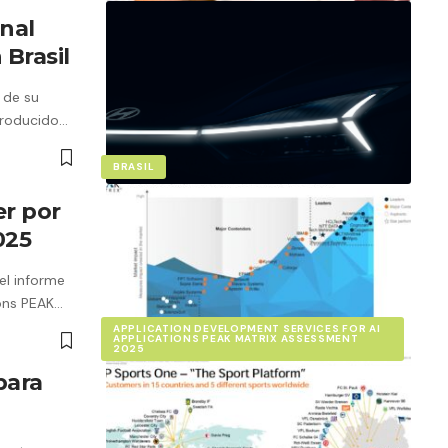
nal
Brasil
 de su
producido…
BRASIL
r por
025
el informe
ions PEAK…
APPLICATION DEVELOPMENT SERVICES FOR AI
APPLICATIONS PEAK MATRIX ASSESSMENT
2025
para