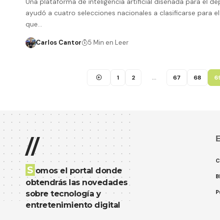
Una plataforma de inteligencia artificial diseñada para el d
ayudó a cuatro selecciones nacionales a clasificarse para e
que…
Carlos Cantor
5 Min en Leer
1
2
…
67
68
6
E
//
C
S
omos el portal donde
B
obtendrás las novedades
P
sobre tecnología y
entretenimiento digital