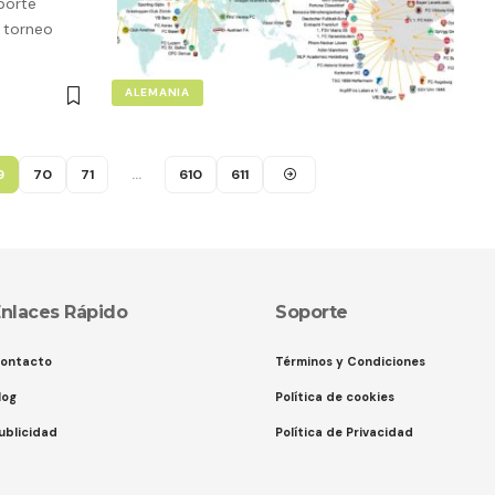
eporte
l torneo
ALEMANIA
9
70
71
…
610
611
nlaces Rápido
Soporte
ontacto
Términos y Condiciones
log
Política de cookies
ublicidad
Política de Privacidad