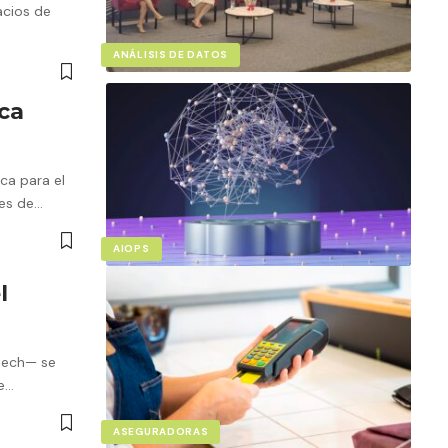
acios de
ANÁLISIS DE DATOS
nca
ica para el
nes de…
AIOPS
l
ntech— se
de…
ASEGURADORAS