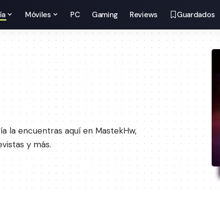
ía
Móviles
PC
Gaming
Reviews
Guardados
gía la encuentras aquí en MastekHw,
evistas y más.