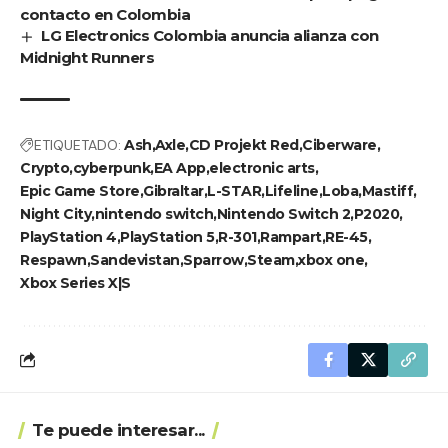
contacto en Colombia
LG Electronics Colombia anuncia alianza con
Midnight Runners
ETIQUETADO:
Ash
Axle
CD Projekt Red
Ciberware
Crypto
cyberpunk
EA App
electronic arts
Epic Game Store
Gibraltar
L-STAR
Lifeline
Loba
Mastiff
Night City
nintendo switch
Nintendo Switch 2
P2020
PlayStation 4
PlayStation 5
R-301
Rampart
RE-45
Respawn
Sandevistan
Sparrow
Steam
xbox one
Xbox Series X|S
Te puede interesar...