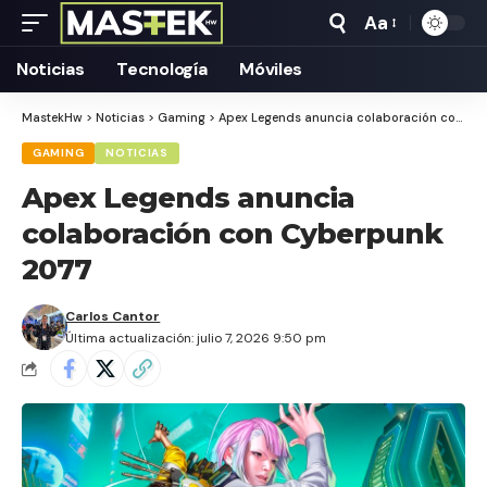
Aa
Tamaño
Texto
Noticias
Tecnología
Móviles
MastekHw
>
Noticias
>
Gaming
>
Apex Legends anuncia colaboración con Cyberpunk 2077
GAMING
NOTICIAS
Apex Legends anuncia
colaboración con Cyberpunk
2077
Carlos Cantor
Última actualización: julio 7, 2026 9:50 pm