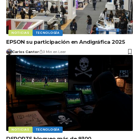
NOTICIAS
TECNOLOGÍA
EPSON su participación en Andigráfica 2025
Carlos Cantor
3 Min en Leer
NOTICIAS
TECNOLOGÍA
DSPORTS bloqueo más de 9300