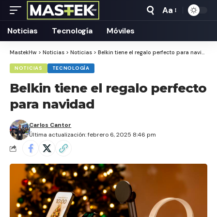
Aa
Tamaño
Texto
Noticias
Tecnología
Móviles
MastekHw
>
Noticias
>
Noticias
>
Belkin tiene el regalo perfecto para navidad
NOTICIAS
TECNOLOGÍA
Belkin tiene el regalo perfecto
para navidad
Carlos Cantor
Última actualización: febrero 6, 2025 8:46 pm