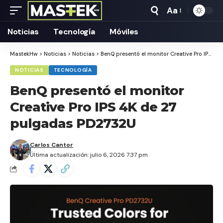
Aa
Tamaño
Texto
Noticias
Tecnología
Móviles
MastekHw
>
Noticias
>
Noticias
>
BenQ presentó el monitor Creative Pro IPS 4K de 27 pulgadas PD2732U
NOTICIAS
TECNOLOGÍA
BenQ presentó el monitor
Creative Pro IPS 4K de 27
pulgadas PD2732U
Carlos Cantor
Última actualización: julio 6, 2026 7:37 pm