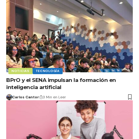
NOTICIAS
TECNOLOGÍA
BPrO y el SENA impulsan la formación en
inteligencia artificial
Carlos Cantor
3 Min en Leer