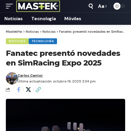
Aa
Tamaño
Texto
Noticias
Tecnología
Móviles
MastekHw
>
Noticias
>
Noticias
>
Fanatec presentó novedades en SimRacing Expo 2025
NOTICIAS
TECNOLOGÍA
Fanatec presentó novedades
en SimRacing Expo 2025
Carlos Cantor
Última actualización: octubre 19, 2025 3:34 pm