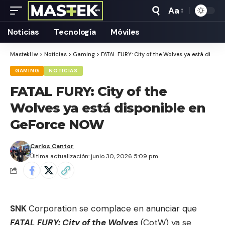
Aa
Tamaño
Texto
Noticias
Tecnología
Móviles
MastekHw
>
Noticias
>
Gaming
>
FATAL FURY: City of the Wolves ya está disponible en GeForce NOW
GAMING
NOTICIAS
FATAL FURY: City of the
Wolves ya está disponible en
GeForce NOW
Carlos Cantor
Última actualización: junio 30, 2026 5:09 pm
SNK
Corporation se complace en anunciar que
FATAL FURY: City of the Wolves
(CotW) ya se