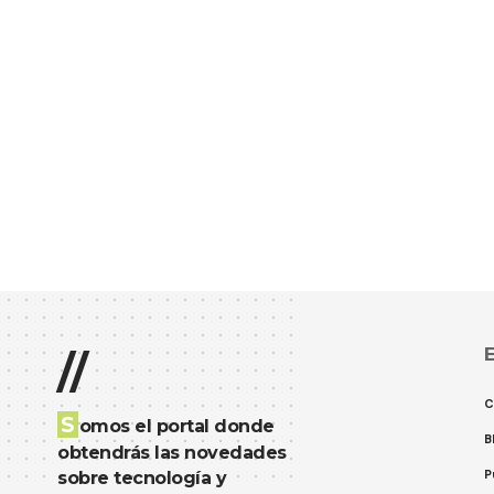
E
//
C
S
omos el portal donde
B
obtendrás las novedades
P
sobre tecnología y