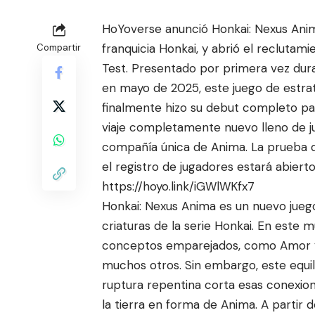
HoYoverse anunció Honkai: Nexus Anima
franquicia Honkai, y abrió el recluta
Compartir
Test. Presentado por primera vez duran
en mayo de 2025, este juego de estrat
finalmente hizo su debut comp
leto pa
viaje completamente nuevo lleno de ju
compañía única de Anima. La prueba de
el registro de jugadores estará abier
https://hoyo.link/iGWlWKfx7
Honkai: Nexus Anima es un nuevo juego
criaturas de la serie Honkai. En este m
conceptos emparejados, como Amor y O
muchos otros. Sin embargo, este equ
ruptura repentina corta esas conexio
la tierra en forma de Anima. A partir