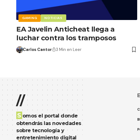
GAMING
NOTICIAS
EA Javelin Anticheat llega a
luchar contra los tramposos
Carlos Cantor
3 Min en Leer
E
//
C
S
omos el portal donde
B
obtendrás las novedades
P
sobre tecnología y
entretenimiento digital