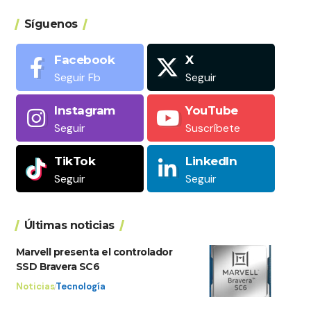
Síguenos
Facebook
X
Seguir Fb
Seguir
Instagram
YouTube
Seguir
Suscríbete
TikTok
LinkedIn
Seguir
Seguir
Últimas noticias
Marvell presenta el controlador
SSD Bravera SC6
Noticias
Tecnología