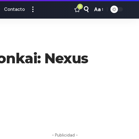
9
Aa
Contacto
Tamaño
Texto
onkai: Nexus
- Publicidad -