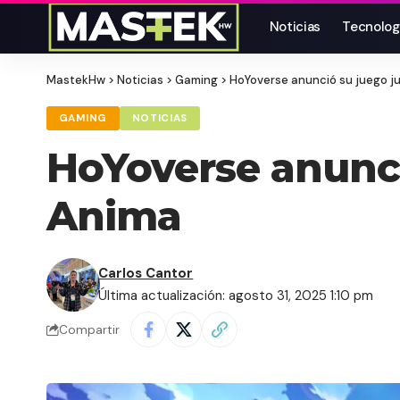
Noticias
Tecnolog
MastekHw
>
Noticias
>
Gaming
>
HoYoverse anunció su juego j
GAMING
NOTICIAS
HoYoverse anunci
Anima
Carlos Cantor
Última actualización: agosto 31, 2025 1:10 pm
Compartir