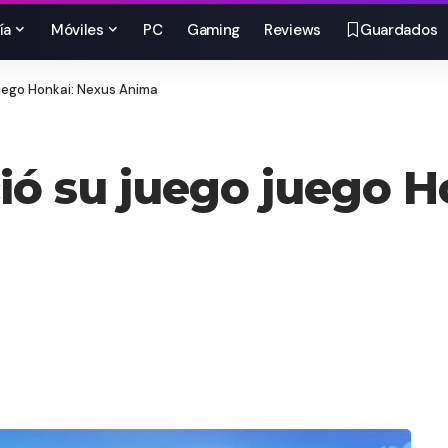
ía
Móviles
PC
Gaming
Reviews
Guardados
uego Honkai: Nexus Anima
ó su juego juego H