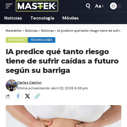
Aa
Tamaño
Texto
Noticias
Tecnología
Móviles
MastekHw
>
Noticias
>
Noticias
>
IA predice qué tanto riesgo tiene de sufrir caídas a futuro según su barriga
NOTICIAS
TECNOLOGÍA
IA predice qué tanto riesgo
tiene de sufrir caídas a futuro
según su barriga
Carlos Cantor
Última actualización: abril 22, 2026 6:38 pm