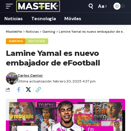
Aa
Tamaño
Texto
Noticias
Tecnología
Móviles
MastekHw
>
Noticias
>
Gaming
>
Lamine Yamal es nuevo embajador de eFootball
GAMING
NOTICIAS
Lamine Yamal es nuevo
embajador de eFootball
Carlos Cantor
Última actualización: febrero 20, 2025 4:37 pm