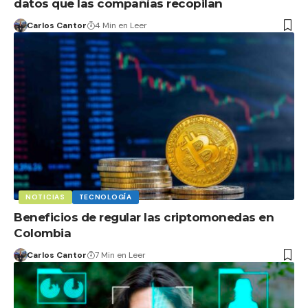
datos que las compañías recopilan
Carlos Cantor
4 Min en Leer
NOTICIAS
TECNOLOGÍA
Beneficios de regular las criptomonedas en
Colombia
Carlos Cantor
7 Min en Leer