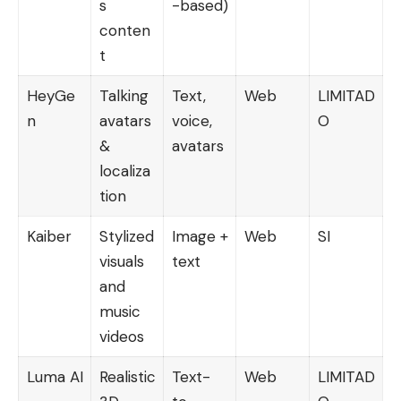
s
-based)
conten
t
HeyGe
Talking
Text,
Web
LIMITAD
n
avatars
voice,
O
&
avatars
localiza
tion
Kaiber
Stylized
Image +
Web
SI
visuals
text
and
music
videos
Luma AI
Realistic
Text-
Web
LIMITAD