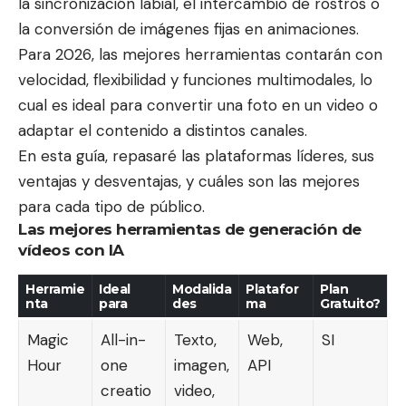
la sincronización labial, el intercambio de rostros o
la conversión de imágenes fijas en animaciones.
Para 2026, las mejores herramientas contarán con
velocidad, flexibilidad y funciones multimodales, lo
cual es ideal para
convertir una foto en un video
o
adaptar el contenido a distintos canales.
En esta guía, repasaré las plataformas líderes, sus
ventajas y desventajas, y cuáles son las mejores
para cada tipo de público.
Las mejores herramientas de generación de
vídeos con IA
Herramie
Ideal
Modalida
Platafor
Plan
nta
para
des
m
a
Gratuito?
Magic
All-in-
Texto,
Web,
SI
Hour
one
imagen,
API
creatio
video,