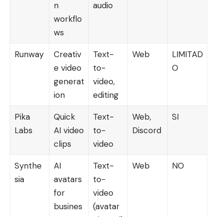
n
audio
workflo
ws
Runway
Creativ
Text-
Web
LIMITAD
e video
to-
O
generat
video,
ion
editing
Pika
Quick
Text-
Web,
SI
Labs
AI video
to-
Discord
clips
video
Synthe
AI
Text-
Web
NO
sia
avatars
to-
for
video
busines
(avatar