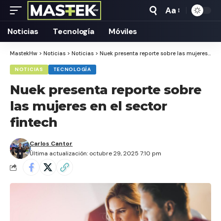
Aa
Tamaño
Texto
Noticias
Tecnología
Móviles
MastekHw
>
Noticias
>
Noticias
>
Nuek presenta reporte sobre las mujeres en el sector fintech
NOTICIAS
TECNOLOGÍA
Nuek presenta reporte sobre
las mujeres en el sector
fintech
Carlos Cantor
Última actualización: octubre 29, 2025 7:10 pm