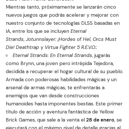
Mientras tanto, próximamente se lanzarán cinco
nuevos juegos que podrás acelerar y mejorar con
nuestro conjunto de tecnologías DLSS basadas en
IA, entre los que se incluyen
Eternal
Strands
,
Jotunnslayer: ¡Hordes of Hel
,
Orcs Must
Die! Deathtrap
y
Virtua Fighter 5 R.E.V.O.:
Eternal Strands
:
En
Eternal Strands
, jugarás
como Brynn, una joven pero intrépida Tejedora,
decidida a recuperar el hogar cultural de su pueblo.
Armada con poderosas habilidades mágicas y un
arsenal de armas mágicas, te enfrentarás a
enemigos que van desde construcciones
humanoides hasta imponentes bestias. Este primer
título de acción y aventura fantástica de Yellow
Brick Games, que sale a la venta el
28 de enero
, se
ejecutará con el máximo nivel de detalle gracias al