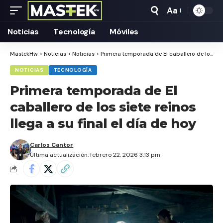
Aa
Tamaño
Texto
Noticias
Tecnología
Móviles
MastekHw
>
Noticias
>
Noticias
>
Primera temporada de El caballero de los siete reinos llega a su final el día de hoy
NOTICIAS
TECNOLOGÍA
Primera temporada de El
caballero de los siete reinos
llega a su final el día de hoy
Carlos Cantor
Última actualización: febrero 22, 2026 3:13 pm