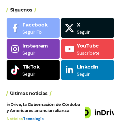
Síguenos
Facebook
X
Seguir Fb
Seguir
Instagram
YouTube
Seguir
Suscríbete
TikTok
LinkedIn
Seguir
Seguir
Últimas noticias
inDrive, la Gobernación de Córdoba
y Americares anuncian alianza
Noticias
Tecnología