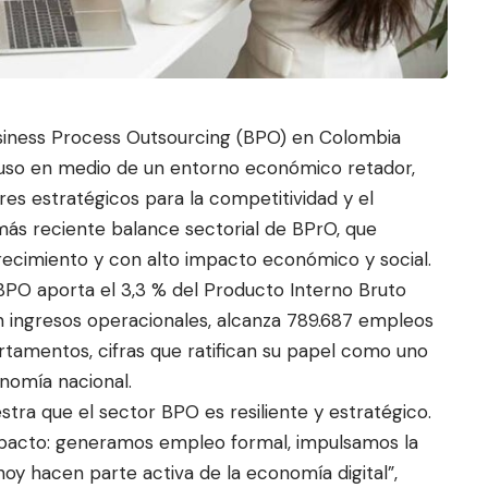
usiness Process Outsourcing (BPO) en Colombia
luso en medio de un entorno económico retador,
res estratégicos par
a la competitividad y el
l más reciente balance sectorial de BPrO, que
 crecimiento y con alto impacto económico y social.
BPO aporta el 3,3 % del Producto Interno Bruto
en ingresos operacionales, alcanza 789.687 empleos
rtamentos, cifras que ratifican su papel como uno
nomía nacional.
tra que el sector BPO es resiliente y estratégico.
impacto: generamos empleo formal, impulsamos la
hoy hacen parte activa de la economía digital”,