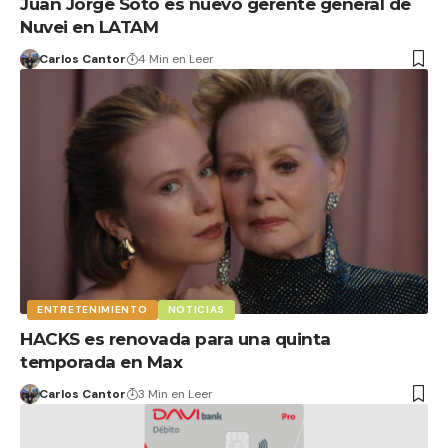
Juan Jorge Soto es nuevo gerente general de
Nuvei en LATAM
Carlos Cantor
4 Min en Leer
ENTRETENIMIENTO
NOTICIAS
HACKS es renovada para una quinta
temporada en Max
Carlos Cantor
3 Min en Leer