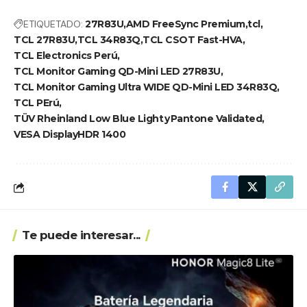
ETIQUETADO:
27R83U
AMD FreeSync Premium
tcl
TCL 27R83U
TCL 34R83Q
TCL CSOT Fast-HVA
TCL Electronics Perú
TCL Monitor Gaming QD-Mini LED 27R83U
TCL Monitor Gaming Ultra WIDE QD-Mini LED 34R83Q
TCL PErú
TÜV Rheinland Low Blue Light y Pantone Validated
VESA DisplayHDR 1400
Te puede interesar...