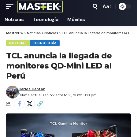
Aa
Tamaño
Texto
Noticias
Tecnología
Móviles
MastekHw
>
Noticias
>
Noticias
>
TCL anuncia la llegada de monitores QD-Mini LED al Perú
NOTICIAS
TECNOLOGÍA
TCL anuncia la llegada de
monitores QD-Mini LED al
Perú
Carlos Cantor
Última actualización: agosto 13, 2025 8:13 pm