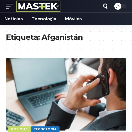
Noticias
Tecnología
Móviles
Etiqueta:
Afganistán
NOTICIAS
TECNOLOGÍA