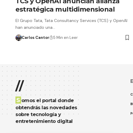
TCS y OpenAI anuncian alianza
estratégica multidimensional
El Grupo Tata, Tata Consultancy Services (TCS) y OpenAI
han anunciado una…
Carlos Cantor
5 Min en Leer
E
//
C
S
omos el portal donde
B
obtendrás las novedades
P
sobre tecnología y
entretenimiento digital