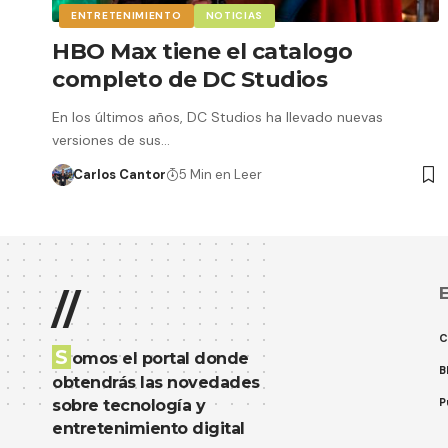
ENTRETENIMIENTO
NOTICIAS
HBO Max tiene el catalogo
completo de DC Studios
En los últimos años, DC Studios ha llevado nuevas
versiones de sus…
Carlos Cantor
5 Min en Leer
E
//
C
S
omos el portal donde
B
obtendrás las novedades
P
sobre tecnología y
entretenimiento digital