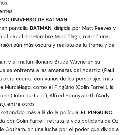
ños.
entes:
UEVO UNIVERSO DE BATMAN
an pantalla.
BATMAN
, dirigida por Matt Reeves y
n el papel del Hombre Murciélago, marcó una
rsión aún más oscura y realista de la trama y de
man y el multimillonario Bruce Wayne en su
que se enfrenta a las amenazas del Acertijo (Paul
La obra cuenta con varios de los personajes más
Murciélago, como el Pingüino (Colin Farrell), la
cone (John Turturro), Alfred Pennyworth (Andy
), entre otros.
xtendido más allá de la película.
EL PINGUINO
,
 por Colin Farrell, retrata la vida cotidiana de Oz
de Gotham, en una lucha por el poder que divide a