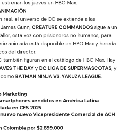
 estrenan los jueves en HBO Max.
 ANIMACIÓN
real, el universo de DC se extiende a las
e James Gunn,
CREATURE COMMANDOS
sigue a un
ler, esta vez con prisioneros no humanos, para
serie animada está disponible en HBO Max y hereda
cos del director.
C también figuran en el catálogo de HBO Max. Hay
AVES THE DAY
y
DC LIGA DE SUPERMASCOTAS
, y
, como
BATMAN NINJA VS. YAKUZA LEAGUE
.
p Marketing
 smartphones vendidos en América Latina
ntada en CES 2025
s nuevo nuevo Vicepresidente Comercial de ACH
n Colombia por $2.899.000