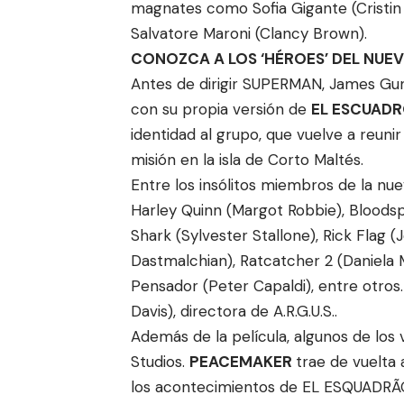
magnates como Sofia Gigante (Cristin M
Salvatore Maroni (Clancy Brown).
CONOZCA A LOS ‘HÉROES’ DEL NUE
Antes de dirigir SUPERMAN, James Gun
con su propia versión de
EL ESCUADR
identidad al grupo, que vuelve a reuni
misión en la isla de Corto Maltés.
Entre los insólitos miembros de la nu
Harley Quinn (Margot Robbie), Bloodsp
Shark (Sylvester Stallone), Rick Flag 
Dastmalchian), Ratcatcher 2 (Daniela 
Pensador (Peter Capaldi), entre otros.
Davis), directora de A.R.G.U.S..
Además de la película, algunos de los 
Studios.
PEACEMAKER
trae de vuelta 
los acontecimientos de EL ESQUADRÃO