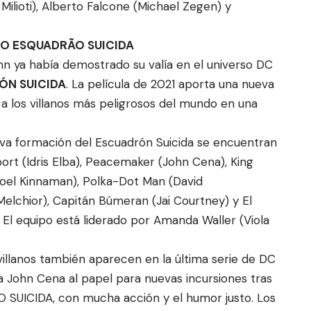
ilioti), Alberto Falcone (Michael Zegen) y
VO ESQUADRÃO SUICIDA
n ya había demostrado su valía en el universo DC
ÓN SUICIDA
. La película de 2021 aporta una nueva
r a los villanos más peligrosos del mundo en una
eva formación del Escuadrón Suicida se encuentran
ort (Idris Elba), Peacemaker (John Cena), King
(Joel Kinnaman), Polka-Dot Man (David
Melchior), Capitán Búmeran (Jai Courtney) y El
 El equipo está liderado por Amanda Waller (Viola
villanos también aparecen en la última serie de DC
a John Cena al papel para nuevas incursiones tras
 SUICIDA, con mucha acción y el humor justo. Los