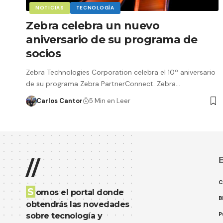
NOTICIAS
TECNOLOGÍA
Zebra celebra un nuevo
aniversario de su programa de
socios
Zebra Technologies Corporation celebra el 10º aniversario
de su programa Zebra PartnerConnect. Zebra…
Carlos Cantor
5 Min en Leer
E
//
C
S
omos el portal donde
B
obtendrás las novedades
P
sobre tecnología y