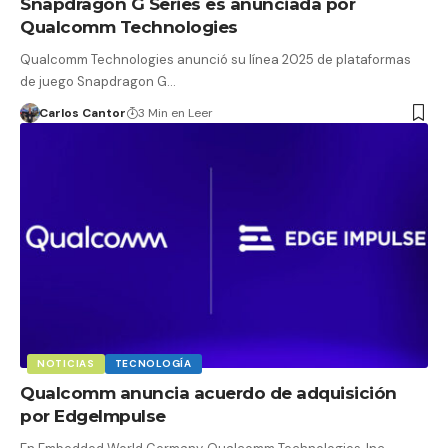
Snapdragon G Series es anunciada por
Qualcomm Technologies
Qualcomm Technologies anunció su línea 2025 de plataformas
de juego Snapdragon G…
Carlos Cantor
3 Min en Leer
NOTICIAS
TECNOLOGÍA
Qualcomm anuncia acuerdo de adquisición
por EdgeImpulse