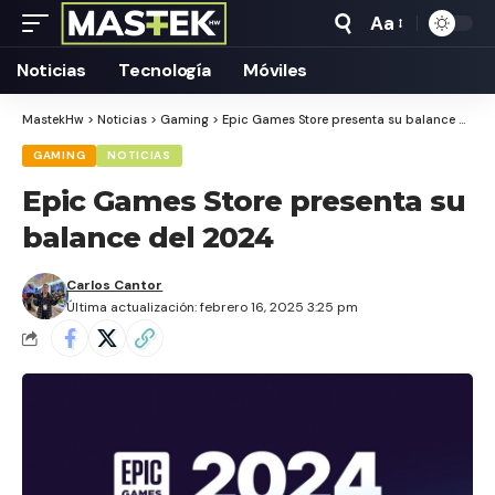
Aa
Tamaño
Texto
Noticias
Tecnología
Móviles
MastekHw
>
Noticias
>
Gaming
>
Epic Games Store presenta su balance del 2024
GAMING
NOTICIAS
Epic Games Store presenta su
balance del 2024
Carlos Cantor
Última actualización: febrero 16, 2025 3:25 pm