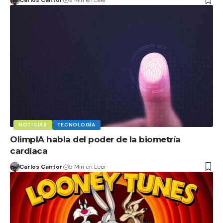
NOTICIAS
TECNOLOGÍA
OlimpIA habla del poder de la biometría
cardíaca
Carlos Cantor
5 Min en Leer