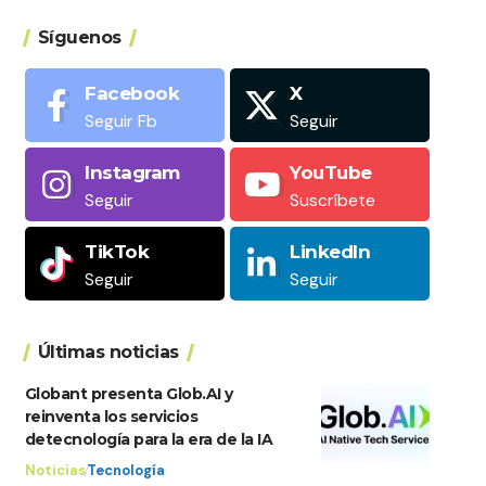
Síguenos
Facebook
X
Seguir Fb
Seguir
Instagram
YouTube
Seguir
Suscríbete
TikTok
LinkedIn
Seguir
Seguir
Últimas noticias
Globant presenta Glob.AI y
reinventa los servicios
detecnología para la era de la IA
Noticias
Tecnología