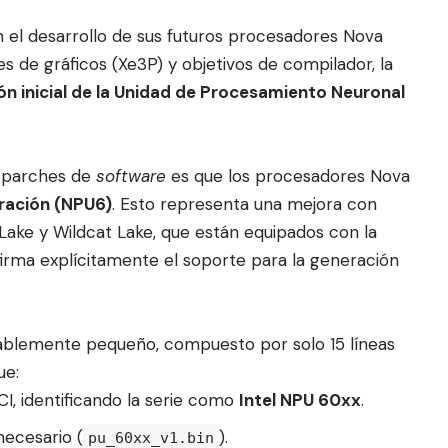
 el desarrollo de sus futuros procesadores Nova
es de gráficos (Xe3P) y ob
jetivos de compilador
, la
ión inicial de la Unidad de Procesamiento Neuronal
s parches de
software
es que los procesadores Nova
ración (NPU6)
. Esto representa una mejora con
Lake y Wildcat Lake, que están equipados con la
irma explícitamente el soporte para la generación
notablemente pequeño, compuesto por solo 15 líneas
ue:
I, identificando la serie como
Intel NPU 60xx
.
ecesario (
).
pu_60xx_v1.bin