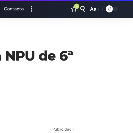
9
Aa
Contacto
Tamaño
Texto
a NPU de 6ª
- Publicidad -