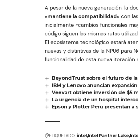
A pesar de la nueva generación, la do
«mantiene la compatibilidad»
con las
inicialmente «cambios funcionales ma
código siguen las mismas rutas utiliza
El ecosistema tecnológico estará aten
nuevas y distintivas de la NPU6 para N
funcionalidad de esta nueva iteración 
BeyondTrust sobre el futuro de la
IBM y Lenovo anuncian expansión 
Veevart obtiene inversión de $5 
La urgencia de un hospital inter
Epson y Plotter Perú presentan a 
ETIQUETADO:
intel
Intel Panther Lake
Int