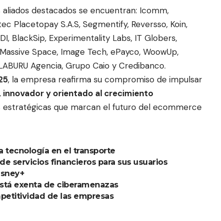
s aliados destacados se encuentran: Icomm,
c Placetopay S.A.S, Segmentify, Reversso, Koin,
I, BlackSip, Experimentality Labs, IT Globers,
, Massive Space, Image Tech, ePayco, WoowUp,
, LABURU Agencia, Grupo Caio y Credibanco.
25
, la empresa reafirma su compromiso de impulsar
, innovador y orientado al crecimiento
zas estratégicas que marcan el futuro del ecommerce
a tecnología en el transporte
e servicios financieros para sus usuarios
isney+
está exenta de ciberamenazas
mpetitividad de las empresas