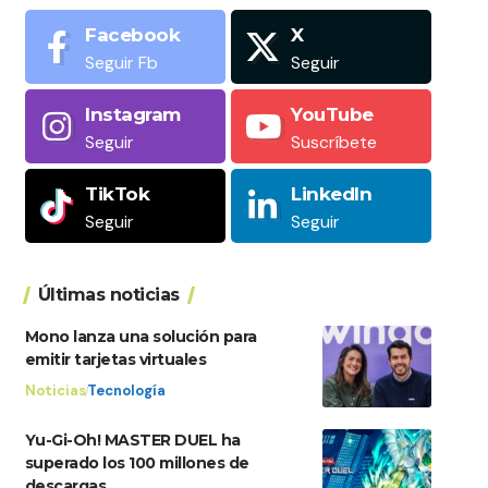
Facebook
X
Seguir Fb
Seguir
Instagram
YouTube
Seguir
Suscríbete
TikTok
LinkedIn
Seguir
Seguir
Últimas noticias
Mono lanza una solución para
emitir tarjetas virtuales
Noticias
Tecnología
Yu-Gi-Oh! MASTER DUEL ha
superado los 100 millones de
descargas