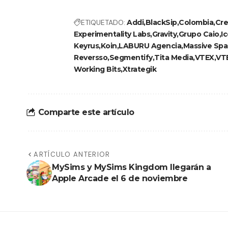
ETIQUETADO:
Addi
BlackSip
Colombia
Cre
Experimentality Labs
Gravity
Grupo Caio
I
Keyrus
Koin
LABURU Agencia
Massive Sp
Reversso
Segmentify
Tita Media
VTEX
VT
Working Bits
Xtrategik
Comparte este artículo
ARTÍCULO ANTERIOR
MySims y MySims Kingdom llegarán a
Apple Arcade el 6 de noviembre