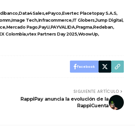
dibanco
Data4Sales
ePayco
Evertec Placetopay S.A.S
comm
Image Tech
Infracommerce
IT Globers
Jump Digital
ace
Mercado Pago
PayU
PAYVALIDA
Pragma
Redeban
EX Colombia
vtex Partners Day 2025
WoowUp
Facebook
SIGUIENTE ARTÍCULO
RappiPay anuncia la evolución de la
RappiCuenta