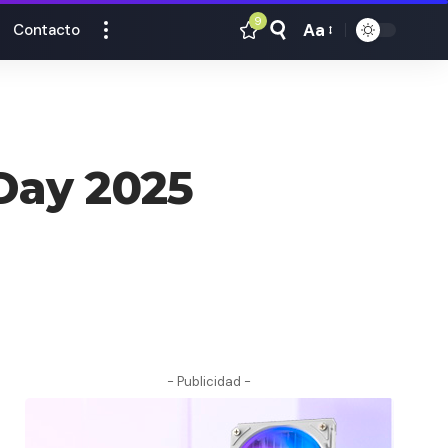
9
Aa
Contacto
Tamaño
Texto
 Day 2025
- Publicidad -