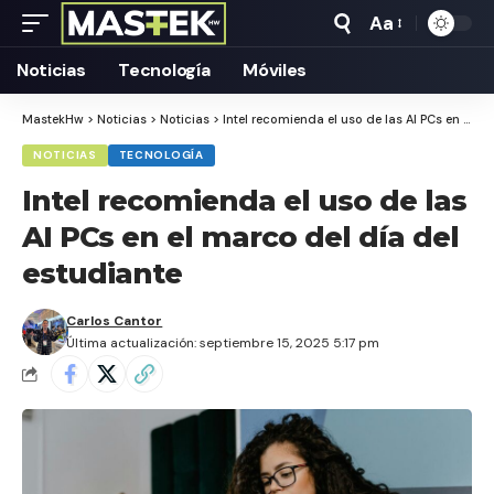
Aa
Tamaño
Texto
Noticias
Tecnología
Móviles
MastekHw
>
Noticias
>
Noticias
>
Intel recomienda el uso de las AI PCs en el marco del día del estudiante
NOTICIAS
TECNOLOGÍA
Intel recomienda el uso de las
AI PCs en el marco del día del
estudiante
Carlos Cantor
Última actualización: septiembre 15, 2025 5:17 pm