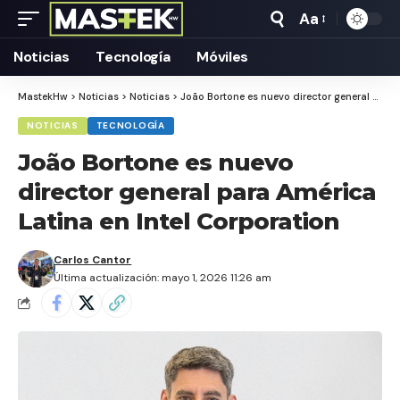
Aa
Tamaño
Texto
Noticias
Tecnología
Móviles
MastekHw
>
Noticias
>
Noticias
>
João Bortone es nuevo director general para América Latina en Intel Corporation
NOTICIAS
TECNOLOGÍA
João Bortone es nuevo
director general para América
Latina en Intel Corporation
Carlos Cantor
Última actualización: mayo 1, 2026 11:26 am