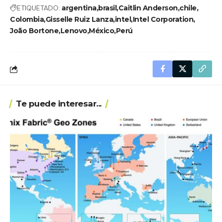
ETIQUETADO:
argentina
brasil
Caitlin Anderson
chile
Colombia
Gisselle Ruiz Lanza
intel
Intel Corporation
João Bortone
Lenovo
México
Perú
Te puede interesar...