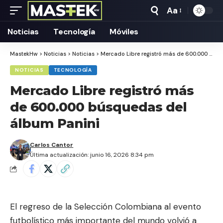
Aa
Tamaño
Texto
Noticias
Tecnología
Móviles
MastekHw
>
Noticias
>
Noticias
>
Mercado Libre registró más de 600.000 búsquedas del álbum Panini
NOTICIAS
TECNOLOGÍA
Mercado Libre registró más
de 600.000 búsquedas del
álbum Panini
Carlos Cantor
Última actualización: junio 16, 2026 8:34 pm
El regreso de la Selección Colombiana al evento
futbolístico más importante del mundo volvió a