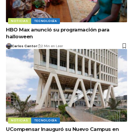
NOTICIAS
TECNOLOGÍA
HBO Max anunció su programación para
halloween
Carlos Cantor
2 Min en Leer
NOTICIAS
TECNOLOGÍA
UCompensar Inauguró su Nuevo Campus en