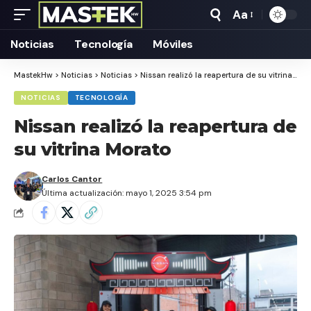
Aa
Tamaño
Texto
Noticias
Tecnología
Móviles
MastekHw
>
Noticias
>
Noticias
>
Nissan realizó la reapertura de su vitrina Morato
NOTICIAS
TECNOLOGÍA
Nissan realizó la reapertura de
su vitrina Morato
Carlos Cantor
Última actualización: mayo 1, 2025 3:54 pm