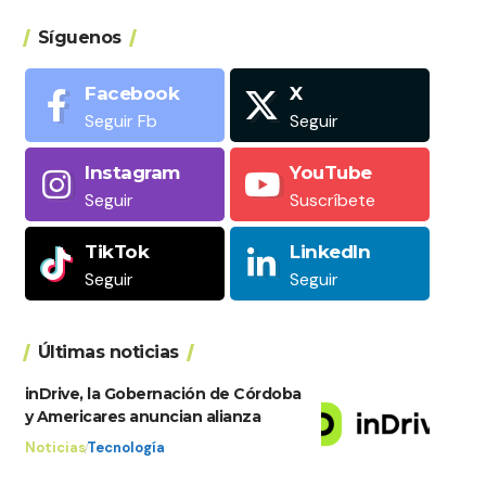
Síguenos
Facebook
X
Seguir Fb
Seguir
Instagram
YouTube
Seguir
Suscríbete
TikTok
LinkedIn
Seguir
Seguir
Últimas noticias
inDrive, la Gobernación de Córdoba
y Americares anuncian alianza
Noticias
Tecnología