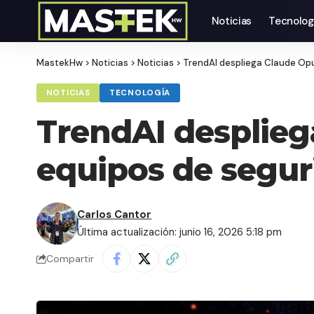
Noticias
Tecnolog
MastekHw
>
Noticias
>
Noticias
>
TrendAI despliega Claude Opu
NOTICIAS
TECNOLOGÍA
TrendAI desplieg
equipos de segur
Carlos Cantor
Última actualización: junio 16, 2026 5:18 pm
Compartir