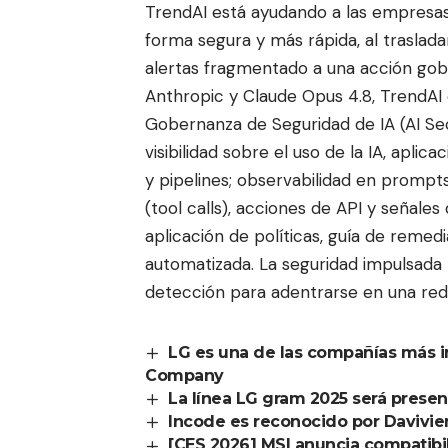
TrendAI está ayudando a las empresas a
forma segura y más rápida, al traslad
alertas fragmentado a una acción gobe
Anthropic y Claude Opus 4.8, TrendAI
Gobernanza de Seguridad de IA (AI Se
visibilidad sobre el uso de la IA, aplic
y pipelines; observabilidad en prompt
(tool calls), acciones de API y señale
aplicación de políticas, guía de reme
automatizada. La seguridad impulsada p
detección para adentrarse en una redu
LG es una de las compañías más 
Company
La línea LG gram 2025 será prese
Incode es reconocido por Davivie
[CES 2026] MSI anuncia compatib