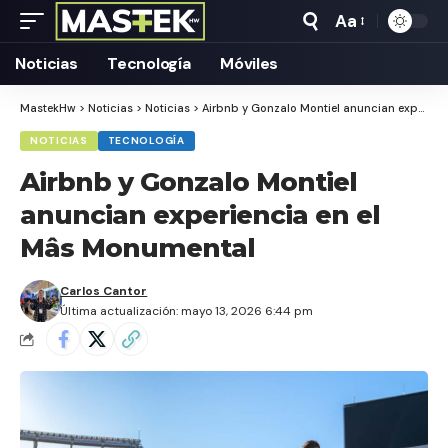
Aa
Tamaño
Texto
Noticias
Tecnología
Móviles
MastekHw
>
Noticias
>
Noticias
>
Airbnb y Gonzalo Montiel anuncian experiencia en el Mâs Monumental
NOTICIAS
TECNOLOGÍA
Airbnb y Gonzalo Montiel
anuncian experiencia en el
Mâs Monumental
Carlos Cantor
Última actualización: mayo 13, 2026 6:44 pm